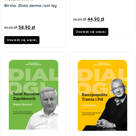
Birma. Złota ziemia roni łzy
zł
44,90
zł
58,00
zł
58,90
zł
85,00
Dowiedz się więcej
Dowiedz się więcej