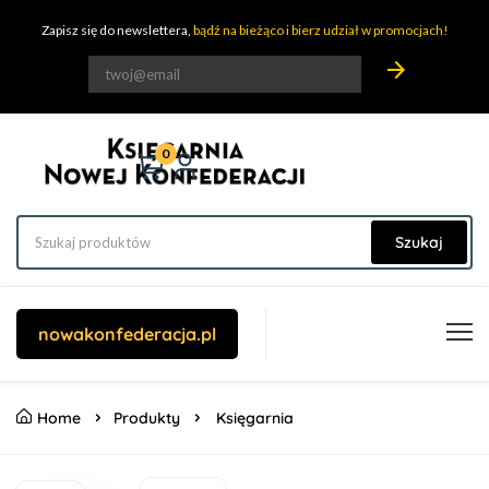
Zapisz się do newslettera,
bądź na bieżąco i bierz udział w promocjach!
arrow_forward
0
Szukaj
nowakonfederacja.pl
Home
Produkty
Księgarnia