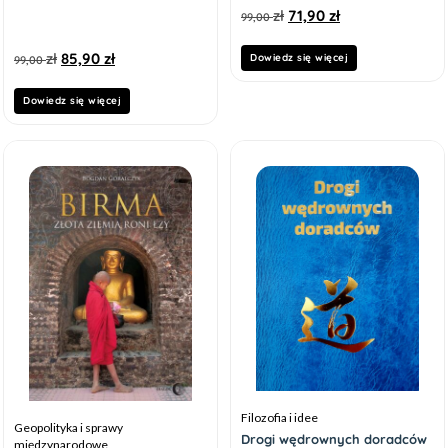
zł
71,90
zł
99,00
zł
85,90
zł
Dowiedz się więcej
99,00
Dowiedz się więcej
Filozofia i idee
Geopolityka i sprawy
Drogi wędrownych doradców
międzynarodowe