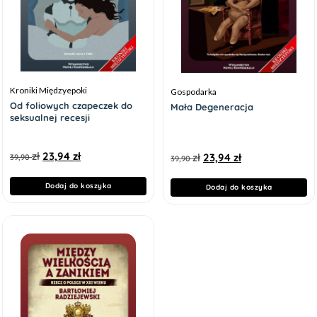
Kroniki Międzyepoki
Gospodarka
Od foliowych czapeczek do
Mała Degeneracja
seksualnej recesji
zł
23,94
zł
zł
23,94
zł
39,90
39,90
Dodaj do koszyka
Dodaj do koszyka