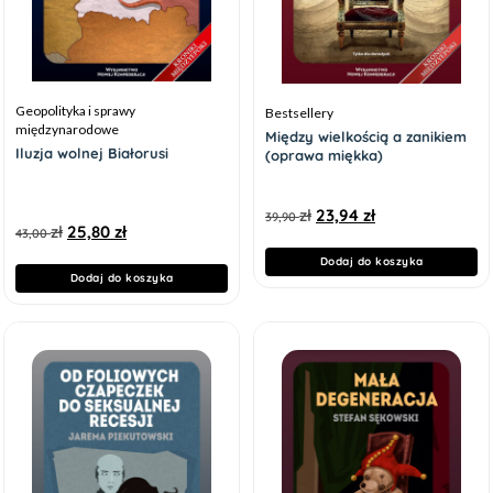
Geopolityka i sprawy
Bestsellery
międzynarodowe
Między wielkością a zanikiem
Iluzja wolnej Białorusi
(oprawa miękka)
zł
23,94
zł
39,90
zł
25,80
zł
43,00
Dodaj do koszyka
Dodaj do koszyka