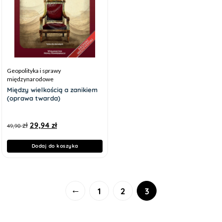
Geopolityka i sprawy
międzynarodowe
Między wielkością a zanikiem
(oprawa twarda)
zł
29,94
zł
49,90
Dodaj do koszyka
←
1
2
3