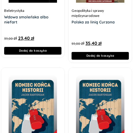
Beletrystyka
Geopolityka i sprawy
międzynarodowe
Wdowa smoleńska albo
niefart
Polska za linią Curzona
zł
23,40
zł
39,00
zł
35,40
zł
59,00
Dodaj do koszyka
Dodaj do koszyka