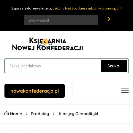
Zapisz się do newslettera,
bądź na bieżąco i bierz udział w promocjach!
arrow_forward
0
Szukaj
nowakonfederacja.pl
Home
Produkty
Klasycy Geopolityki