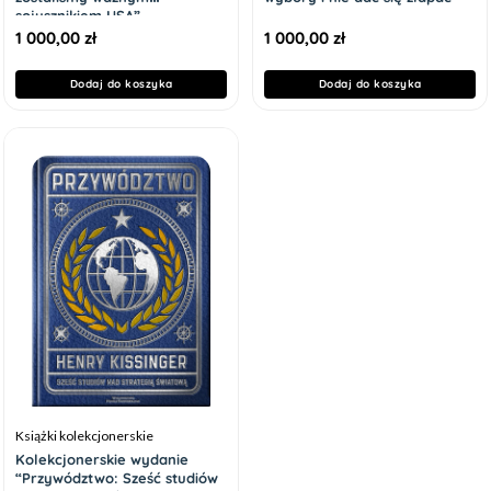
sojusznikiem USA”
1 000,00
zł
1 000,00
zł
Dodaj do koszyka
Dodaj do koszyka
Książki kolekcjonerskie
Kolekcjonerskie wydanie
“Przywództwo: Sześć studiów