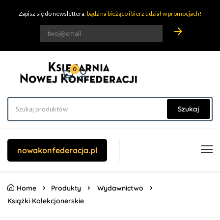
Zapisz się do newslettera,
bądź na bieżąco i bierz udział w promocjach!
arrow_forward
0
Szukaj
nowakonfederacja.pl
Home
Produkty
Wydawnictwo
Książki Kolekcjonerskie