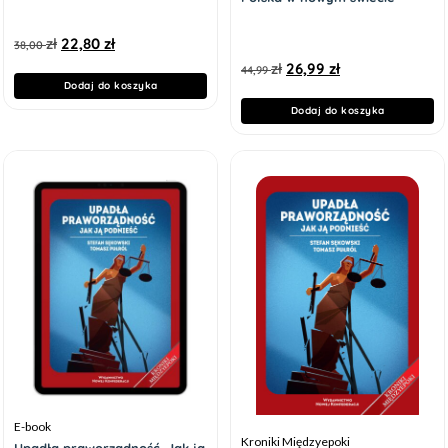
zł
22,80
zł
38,00
zł
26,99
zł
44,99
Dodaj do koszyka
Dodaj do koszyka
E-book
Kroniki Międzyepoki
Upadła praworządność. Jak ją