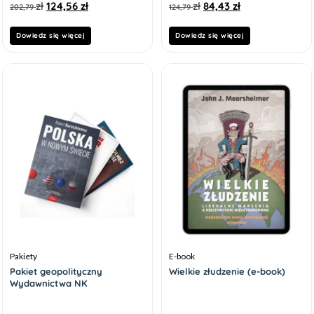
zł
124,56
zł
zł
84,43
zł
202,79
124,79
Dowiedz się więcej
Dowiedz się więcej
Pakiety
E-book
Pakiet geopolityczny
Wielkie złudzenie (e-book)
Wydawnictwa NK