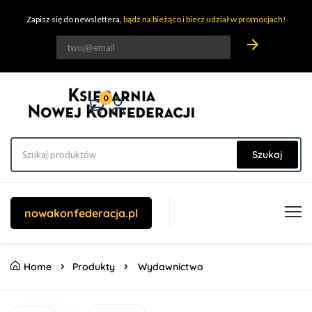
Zapisz się do newslettera,
bądź na bieżąco i bierz udział w promocjach!
arrow_forward
0
Szukaj
nowakonfederacja.pl
Home
Produkty
Wydawnictwo