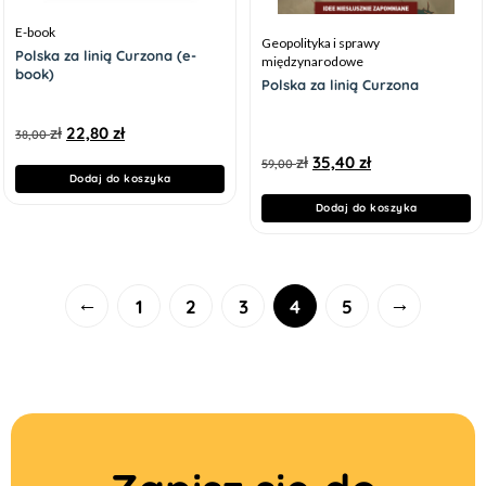
E-book
Geopolityka i sprawy
Polska za linią Curzona (e-
międzynarodowe
book)
Polska za linią Curzona
zł
22,80
zł
38,00
zł
35,40
zł
59,00
Dodaj do koszyka
Dodaj do koszyka
←
→
1
2
3
4
5