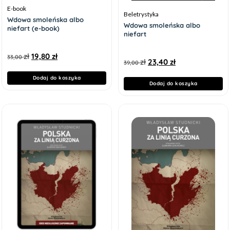
E-book
Beletrystyka
Wdowa smoleńska albo
Wdowa smoleńska albo
niefart (e-book)
niefart
zł
19,80
zł
33,00
zł
23,40
zł
39,00
Dodaj do koszyka
Dodaj do koszyka