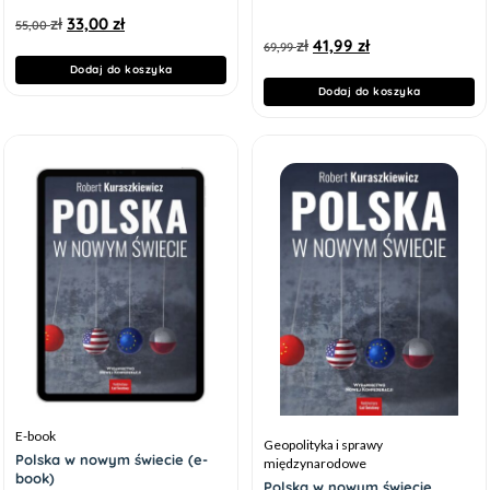
zł
33,00
zł
55,00
zł
41,99
zł
69,99
Dodaj do koszyka
Dodaj do koszyka
E-book
Geopolityka i sprawy
Polska w nowym świecie (e-
międzynarodowe
book)
Polska w nowym świecie