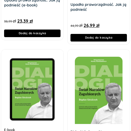
Upadła praworządność. Jak ją
podnieść (e-book)
podnieść
zł
23,39
zł
38,99
zł
26,99
zł
44,99
Dodaj do koszyka
Dodaj do koszyka
E-book