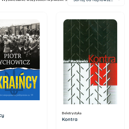
Beletrystyka
cy
Kontra