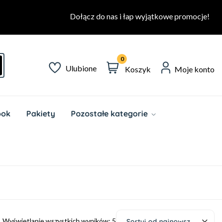
Dołącz do nas i łap wyjątkowe promocje!
0
Ulubione
Koszyk
Moje konto
ook
Pakiety
Pozostałe kategorie
Wyświetlanie wszystkich wyników: 5
Sortuj od najnowszych