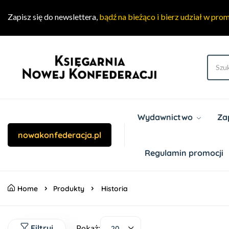
Zapisz się do newslettera,
bądź na bieżąco i bierz udział w pro
Wydawnictwo
Za
nowakonfederacja.pl
Regulamin promocji
Home
Produkty
Historia
Filtruj
Pokaż:
20