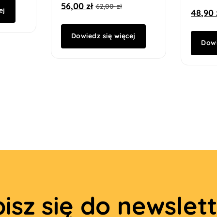
56,00
zł
62,00
zł
ej
48,90
Dowiedz się więcej
Dowi
isz się do newslet