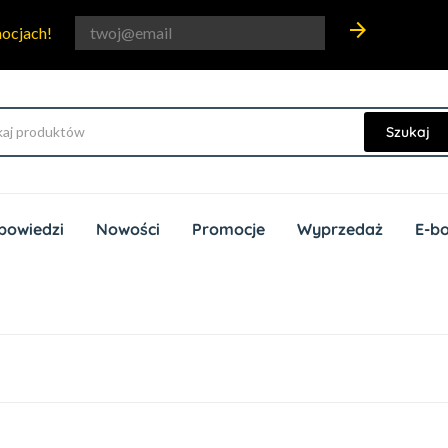
arrow_forward
mocjach!
Szukaj
powiedzi
Nowości
Promocje
Wyprzedaż
E-b