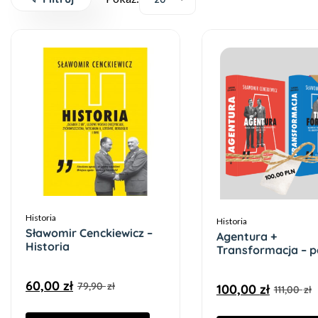
Historia
Historia
Sławomir Cenckiewicz –
Agentura +
Historia
Transformacja – p
60,00
zł
79,90
zł
100,00
zł
111,00
zł