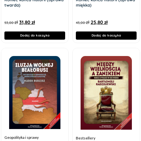
twarda)
miękka)
zł
31,80
zł
zł
25,80
zł
53,00
43,00
Dodaj do koszyka
Dodaj do koszyka
Geopolityka i sprawy
Bestsellery