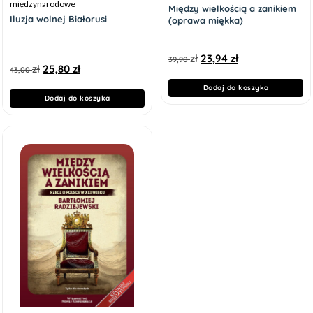
międzynarodowe
Między wielkością a zanikiem
Iluzja wolnej Białorusi
(oprawa miękka)
zł
23,94
zł
39,90
zł
25,80
zł
43,00
Dodaj do koszyka
Dodaj do koszyka