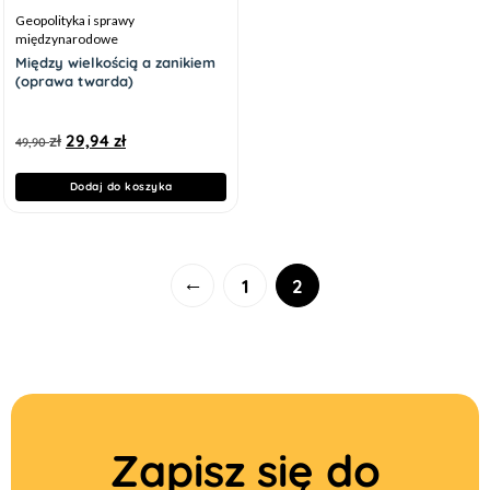
Geopolityka i sprawy
międzynarodowe
Między wielkością a zanikiem
(oprawa twarda)
zł
29,94
zł
49,90
Dodaj do koszyka
←
1
2
Zapisz się do