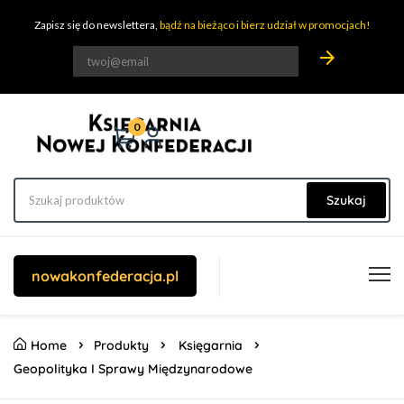
Zapisz się do newslettera,
bądź na bieżąco i bierz udział w promocjach!
arrow_forward
0
Szukaj
nowakonfederacja.pl
Home
Produkty
Księgarnia
Geopolityka I Sprawy Międzynarodowe