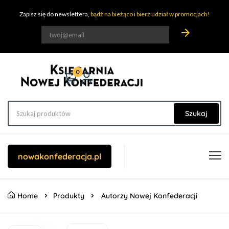
Zapisz się do newslettera,
bądź na bieżąco i bierz udział w promocjach!
arrow_forward
0
Szukaj
nowakonfederacja.pl
Home
Produkty
Autorzy Nowej Konfederacji