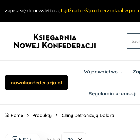
Zapisz się do newslettera,
bądź na bieżąco i bierz udział w pro
Wydawnictwo
Za
nowakonfederacja.pl
Regulamin promocji
Home
Produkty
Chiny Detronizują Dolara
Filtruj
Pokaż:
20