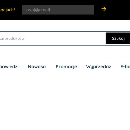
arrow_forward
mocjach!
Szukaj
powiedzi
Nowości
Promocje
Wyprzedaż
E-b