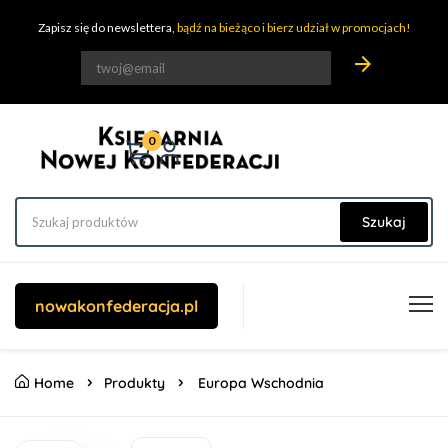
Zapisz się do newslettera,
bądź na bieżąco i bierz udział w promocjach!
arrow_forward
0
Szukaj
nowakonfederacja.pl
Home
Produkty
Europa Wschodnia