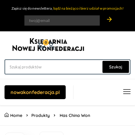
Zapisz się do newslettera,
bądź na bieżąco i bierz udział w promocjach!
arrow_forward
0
Szukaj
nowakonfederacja.pl
Home
Produkty
Has China Won