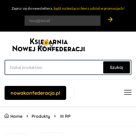
Zapisz się do newslettera,
bądź na bieżąco i bierz udział w promocjach!
arrow_forward
0
Szukaj
nowakonfederacja.pl
Home
Produkty
III RP