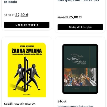
Rzeczpospolita Trzecia i Pół
(e-book)
zł
22,80
zł
38,00
zł
25,80
zł
43,00
Dodaj do koszyka
Dodaj do koszyka
E-book
Książki naszych autorów
Wdowa smoleńska albo