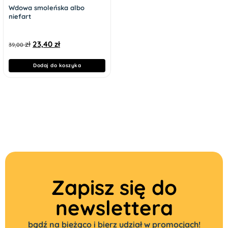
Wdowa smoleńska albo
niefart
zł
23,40
zł
39,00
Dodaj do koszyka
Zapisz się do
newslettera
bądź na bieżąco i bierz udział w promocjach!