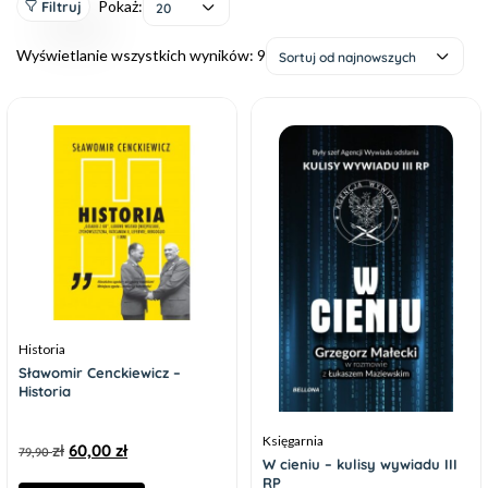
Pokaż:
Filtruj
20
Wyświetlanie wszystkich wyników: 9
Sortuj od najnowszych
Historia
Sławomir Cenckiewicz –
Historia
Księgarnia
zł
60,00
zł
79,90
W cieniu – kulisy wywiadu III
RP