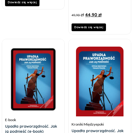
Dowiedz się więcej
zł
44,90
zł
49,90
Dowiedz się więcej
E-book
Kroniki Międzyepoki
Upadła praworządność. Jak
Upadła praworządność. Jak
ją podnieść (e-book)