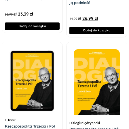
ją podnieść
zł
23,39
zł
38,99
zł
26,99
zł
44,99
Dodaj do koszyka
Dodaj do koszyka
E-book
Dialogi Międzyepoki
Rzeczpospolita Trzecia i Pół