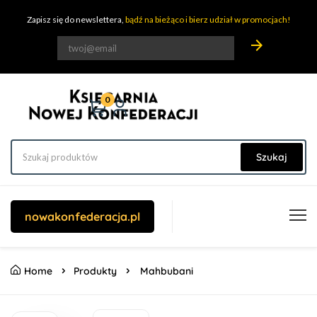
Zapisz się do newslettera,
bądź na bieżąco i bierz udział w promocjach!
arrow_forward
0
Szukaj
nowakonfederacja.pl
Home
Produkty
Mahbubani