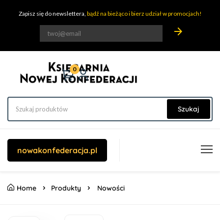
Zapisz się do newslettera,
bądź na bieżąco i bierz udział w promocjach!
arrow_forward
0
Szukaj
nowakonfederacja.pl
Home
Produkty
Nowości