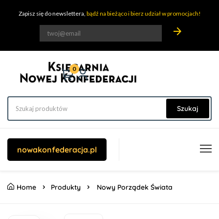
Zapisz się do newslettera,
bądź na bieżąco i bierz udział w promocjach!
arrow_forward
0
Szukaj
nowakonfederacja.pl
Home
Produkty
Nowy Porządek Świata