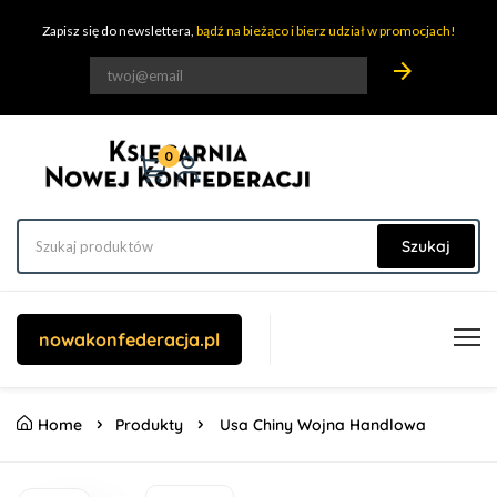
Zapisz się do newslettera,
bądź na bieżąco i bierz udział w promocjach!
arrow_forward
0
Szukaj
nowakonfederacja.pl
Home
Produkty
Usa Chiny Wojna Handlowa