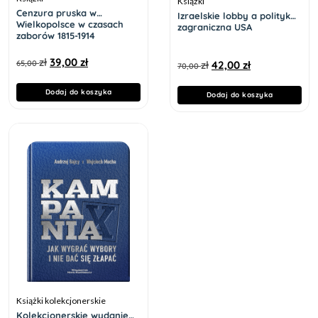
Książki
Cenzura pruska w
Izraelskie lobby a polityka
Wielkopolsce w czasach
zagraniczna USA
zaborów 1815-1914
zł
39,00
zł
65,00
zł
42,00
zł
70,00
Dodaj do koszyka
Dodaj do koszyka
Książki kolekcjonerskie
Kolekcjonerskie wydanie