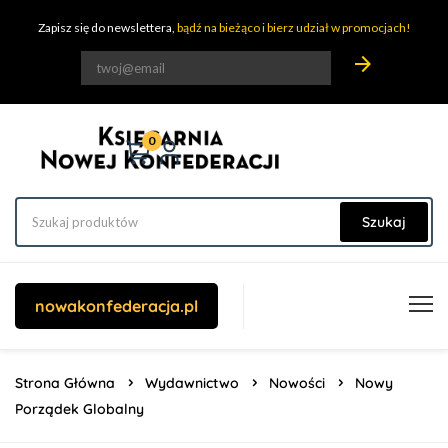
Zapisz się do newslettera,
bądź na bieżąco i bierz udział w promocjach!
arrow_forward
0
Szukaj
nowakonfederacja.pl
Strona Główna
Wydawnictwo
Nowości
Nowy
Porządek Globalny