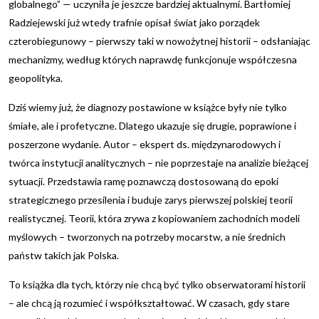
globalnego” — uczyniła je jeszcze bardziej aktualnymi. Bartłomiej
Radziejewski już wtedy trafnie opisał świat jako porządek
czterobiegunowy – pierwszy taki w nowożytnej historii – odsłaniając
mechanizmy, według których naprawdę funkcjonuje współczesna
geopolityka.
Dziś wiemy już, że diagnozy postawione w książce były nie tylko
śmiałe, ale i profetyczne. Dlatego ukazuje się drugie, poprawione i
poszerzone wydanie. Autor – ekspert ds. międzynarodowych i
twórca instytucji analitycznych – nie poprzestaje na analizie bieżącej
sytuacji. Przedstawia ramę poznawczą dostosowaną do epoki
strategicznego przesilenia i buduje zarys pierwszej polskiej teorii
realistycznej. Teorii, która zrywa z kopiowaniem zachodnich modeli
myślowych – tworzonych na potrzeby mocarstw, a nie średnich
państw takich jak Polska.
To książka dla tych, którzy nie chcą być tylko obserwatorami historii
– ale chcą ją rozumieć i współkształtować. W czasach, gdy stare