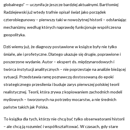
globalnego” — uczyniła je jeszcze bardziej aktualnymi. Bartłomiej
Radziejewski już wtedy trafnie opisał świat jako porządek
czterobiegunowy – pierwszy taki w nowożytnej historii – odsłaniając
mechanizmy, według których naprawdę funkcjonuje współczesna
geopolityka.
Dziś wiemy już, że diagnozy postawione w książce były nie tylko
śmiałe, ale i profetyczne. Dlatego ukazuje się drugie, poprawione i
poszerzone wydanie. Autor – ekspert ds. międzynarodowych i
twórca instytucji analitycznych – nie poprzestaje na analizie bieżącej
sytuacji. Przedstawia ramę poznawczą dostosowaną do epoki
strategicznego przesilenia i buduje zarys pierwszej polskiej teorii
realistycznej. Teorii, która zrywa z kopiowaniem zachodnich modeli
myślowych – tworzonych na potrzeby mocarstw, a nie średnich
państw takich jak Polska.
To książka dla tych, którzy nie chcą być tylko obserwatorami historii
– ale chcą ją rozumieć i współkształtować. W czasach, gdy stare