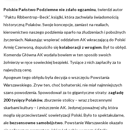
Polskie Państwo Podziemne nie zdało egzaminu
, twierdzi autor
“Paktu Ribbentrop–Beck”, książki, która zachwiała świadomością
historyczną Polaków. Swoje koncepcje, zamiast na realiach,
kierownictwo naszego podziemia oparło na złudzeniach i pobożnych
życzeniach. Nakazując wspierać oddziałom AK wkraczającą do Polski
Armię Czerwoną, dopuściło się
kolaboracji z wrogiem
. Był to obłęd.
Komenda Główna AK wydała bowiem w ten sposób swoich
żołnierzy w ręce sowieckiej bezpieki. Tysiące z nich zapłaciły za to
najwyższą cenę.
Apogeum tego obłędu była decyzja o wszczęciu Powstania
Warszawskiego. Zryw ten, choć bohaterski, nie miał najmniejszych
szans powodzenia. Spowodował za to gigantyczne straty:
zagładę
200 tysięcy Polaków
, zburzenie stolicy – wraz z bezcennymi
skarbami kultury – i zniszczenie AK. Jedynej poważnej siły, która
mogła się przeciwstawić sowietyzacji Polski. Było to spektakularne,
ale
bezsensowne samobójstwo
. Powstanie Warszawskie okazało