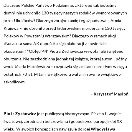
Dlaczego Polskie Państwo Podziemne, z którego tak jesteśmy
dumni, nie uchroniło 130 tysięcy naszych rodaków wymordowanych
przez Ukraińców? Dlaczego zbrojne ramię tegoż państwa – Armia
Krajowa – nie obroniło przed hitlerowskimi mordercami 150 tysięcy
Polaków w Powstaniu Warszawskim? Dlaczego w ramach akcji
«Burza» ta sama AK dopuściła się kolaboracji z sowieckim
okupantem? “Obłęd ’44” Piotra Zychowicza wywoła falę świętego
oburzenia. Nie zaszkodzi ona jednak tej książce, której autor – późny
wnuk Józefa Mackiewicza – rozprawia się z mitami narosłymi w ciągu
ostatnich 70 lat. Mitami wyjątkowo trwałymi i równie wyjątkowo
szkodliwymi.
– Krzysztof Masłoń
Piotr Zychowicz
jest publicystą historycznym. Pisze o II wojnie
światowej, zbrodniach bolszewizmu i geopolityce europejskiej XX
wieku. W swoich koncepcjach nawiązuje do idei
Władysława