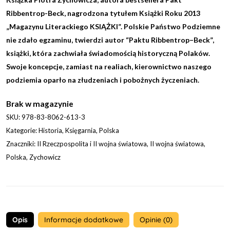
Ribbentrop-Beck
, nagrodzona tytułem Książki Roku 2013
„Magazynu Literackiego KSIĄŻKI”. Polskie Państwo Podziemne
nie zdało egzaminu, twierdzi autor “Paktu Ribbentrop–Beck”,
książki, która zachwiała świadomością historyczną Polaków.
Swoje koncepcje, zamiast na realiach, kierownictwo naszego
podziemia oparło na złudzeniach i pobożnych życzeniach.
Brak w magazynie
SKU:
978-83-8062-613-3
Kategorie:
Historia
,
Księgarnia
,
Polska
Znaczniki:
II Rzeczpospolita i II wojna światowa
,
II wojna światowa
,
Polska
,
Zychowicz
Opis
Informacje dodatkowe
Opinie (0)