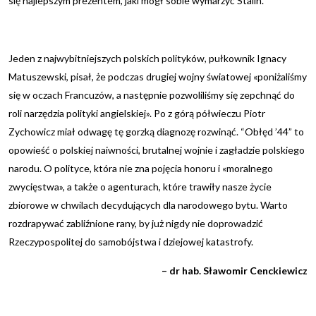
się najlepszym prezentem, jaki mógł sobie wymarzyć Stalin.
Jeden z najwybitniejszych polskich polityków, pułkownik Ignacy
Matuszewski, pisał, że podczas drugiej wojny światowej «poniżaliśmy
się w oczach Francuzów, a następnie pozwoliliśmy się zepchnąć do
roli narzędzia polityki angielskiej». Po z górą półwieczu Piotr
Zychowicz miał odwagę tę gorzką diagnozę rozwinąć. “Obłęd ’44” to
opowieść o polskiej naiwności, brutalnej wojnie i zagładzie polskiego
narodu. O polityce, która nie zna pojęcia honoru i «moralnego
zwycięstwa», a także o agenturach, które trawiły nasze życie
zbiorowe w chwilach decydujących dla narodowego bytu. Warto
rozdrapywać zabliźnione rany, by już nigdy nie doprowadzić
Rzeczypospolitej do samobójstwa i dziejowej katastrofy.
– dr hab. Sławomir Cenckiewicz