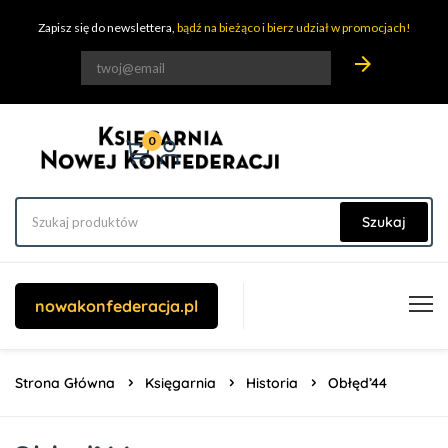
Zapisz się do newslettera,
bądź na bieżąco i bierz udział w promocjach!
arrow_forward
0
Szukaj
nowakonfederacja.pl
Strona Główna
Księgarnia
Historia
Obłęd’44