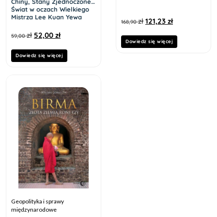
Chiny, Stany Zjednoczone i
Świat w oczach Wielkiego
Mistrza Lee Kuan Yewa
zł
121,23
zł
168,90
zł
52,00
zł
59,00
Dowiedz się więcej
Dowiedz się więcej
Geopolityka i sprawy
międzynarodowe