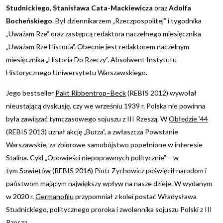
Studnickiego
,
Stanisława Cata-Mackiewicza
oraz
Adolfa
Bocheńskiego
. Był dziennikarzem „Rzeczpospolitej” i tygodnika
„Uważam Rze” oraz zastępcą redaktora naczelnego miesięcznika
„Uważam Rze Historia”. Obecnie jest redaktorem naczelnym
miesięcznika „Historia Do Rzeczy”. Absolwent Instytutu
Historycznego Uniwersytetu Warszawskiego.
Jego bestseller
Pakt Ribbentrop–Beck
(REBIS 2012) wywołał
nieustającą dyskusję, czy we wrześniu 1939 r. Polska nie powinna
była zawiązać tymczasowego sojuszu z III Rzeszą. W
Obłędzie ’44
(REBIS 2013) uznał akcję „Burza”, a zwłaszcza Powstanie
Warszawskie, za zbiorowe samobójstwo popełnione w interesie
Stalina. Cykl „Opowieści niepoprawnych politycznie” – w
tym
Sowietów
(REBIS 2016) Piotr Zychowicz poświęcił narodom i
państwom mającym największy wpływ na nasze dzieje. W wydanym
w 2020 r.
Germanofilu
przypomniał z kolei postać Władysława
Studnickiego, politycznego proroka i zwolennika sojuszu Polski z III
Rzeszą.