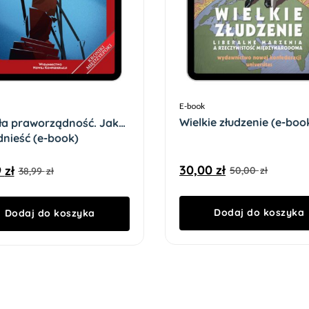
E-book
Wielkie złudzenie (e-boo
a praworządność. Jak
dnieść (e-book)
30,00
zł
9
zł
50,00
zł
38,99
zł
Dodaj do koszyka
Dodaj do koszyka