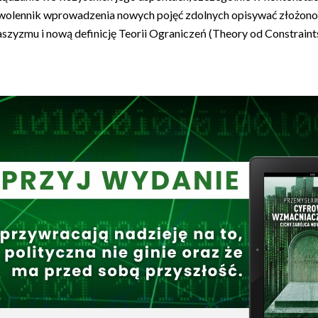
ki. Zwolennik wprowadzenia nowych pojęć zdolnych opisywać złożon
zyzmu i nową definicję Teorii Ograniczeń (Theory od Constraint