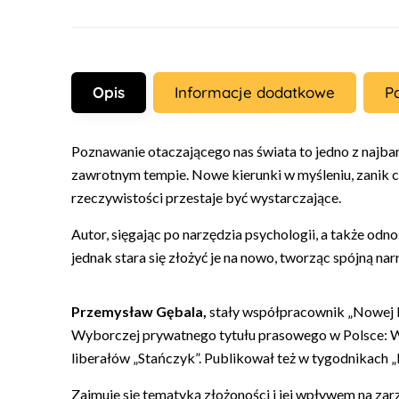
Opis
Informacje dodatkowe
P
Poznawanie otaczającego nas świata to jedno z najbar
zawrotnym tempie. Nowe kierunki w myśleniu, zanik c
rzeczywistości przestaje być wystarczające.
Autor, sięgając po narzędzia psychologii, a także odn
jednak stara się złożyć je na nowo, tworząc spójną n
Przemysław Gębala,
stały współpracownik „Nowej K
Wyborczej prywatnego tytułu prasowego w Polsce: W
liberałów „Stańczyk”. Publikował też w tygodnikach „N
Zajmuje się tematyką złożoności i jej wpływem na zar