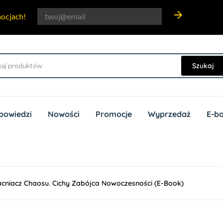
arrow_forward
mocjach!
Szukaj
powiedzi
Nowości
Promocje
Wyprzedaż
E-b
niacz Chaosu. Cichy Zabójca Nowoczesności (e-Book)