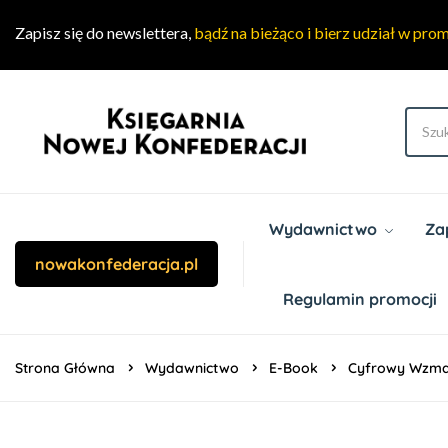
Zapisz się do newslettera,
bądź na bieżąco i bierz udział w pro
Wydawnictwo
Za
nowakonfederacja.pl
Regulamin promocji
Strona Główna
Wydawnictwo
E-Book
Cyfrowy Wzmac