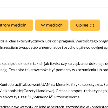
atroni medialni
W mediach
Opinie (1)
dziej charakterystycznych ludzkich pragnień. Wartość tego pragni
hrześcijaństwa, postęp w neuronauce i psychologii ewolucyjnej 
osząc się do dziedzin takich jak fizyka czy zarządzanie, dokonuje
arrację. Ten zbiór tekstów może być pomocny w zrozumieniu lub ra
onfederacji”, absolwent UAM na kierunku fizyka teoretyczna. Sek
ielkopolskiej Gazety Handlowej. Członek zespołu redakcyjnego,
ajwyższy Czas!” i „Solidarność”. Przedsiębiorca.
ządzanie we wszystkich jego aspektach, szczególnie w kontekstach 