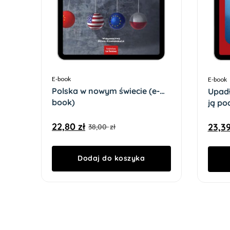
E-book
E-book
Polska w nowym świecie (e-
Upadł
book)
ją po
22,80
zł
23,3
38,00
zł
Dodaj do koszyka