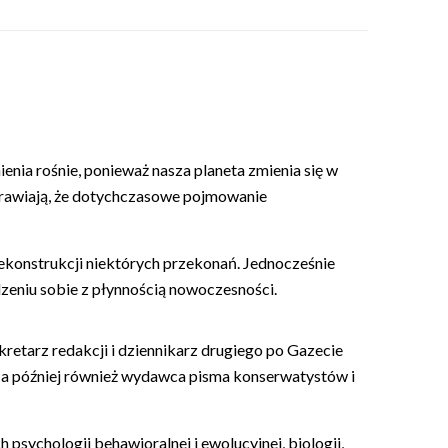
enia rośnie, ponieważ nasza planeta zmienia się w
sprawiają, że dotychczasowe pojmowanie
 dekonstrukcji niektórych przekonań. Jednocześnie
dzeniu sobie z płynnością nowoczesności.
retarz redakcji i dziennikarz drugiego po Gazecie
 a później również wydawca pisma konserwatystów i
psychologii behawioralnej i ewolucyjnej, biologii,