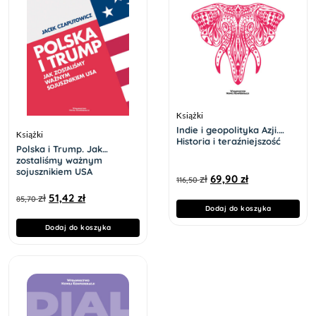
Książki
Indie i geopolityka Azji.
Książki
Historia i teraźniejszość
Polska i Trump. Jak
zostaliśmy ważnym
sojusznikiem USA
zł
69,90
zł
116,50
zł
51,42
zł
85,70
Dodaj do koszyka
Dodaj do koszyka