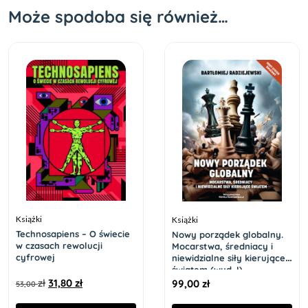
Może spodoba się również…
Książki
Książki
Technosapiens – O świecie
Nowy porządek globalny.
w czasach rewolucji
Mocarstwa, średniacy i
cyfrowej
niewidzialne siły kierujące
światem (wyd. I)
zł
31,80
zł
99,00
zł
53,00