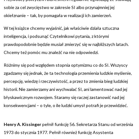
sobie za cel zwycięstwo w zakresie SI albo przynajmniej jej
okiełznanie – tak, by pomagała w realizacji ich zamierzeń.
W tej książce chcemy wyjaśnić, jak właściwie działa sztuczna
inteligencja, i podsunąć Czytelnikowi pytania, z którymi
prawdopodobnie będzie musiał zmierzyć się w najbliższych latach.
Chcemy też pomóc mu znaleźć na nie odpowiedzi.
Różnimy się pod względem stopnia optymizmu co do SI. Wszyscy
zgadzamy się jednak, że ta technologia przemienia ludzkie myślenie,
percepcję, wiedzę i rzeczywistość, a przez to zmienia bieg ludzkiej
historii. Nie zamierzamy ani wychwalać SI, ani lamentować nad jej
błyskawicznym rozwojem. Staramy się raczej zastanowić nad jej
konsekwencjami – o tyle, o ile ludzki umysł potrafi je przewidzieć.
Henry A. Kissinger
pełnił funkcję 56. Sekretarza Stanu od września
1973 do stycznia 1977. Pełnił również funkcję Asystenta