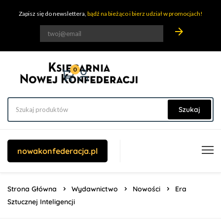
Zapisz się do newslettera,
bądź na bieżąco i bierz udział w promocjach!
arrow_forward
0
Szukaj
nowakonfederacja.pl
Strona Główna
Wydawnictwo
Nowości
Era
Sztucznej Inteligencji