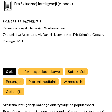
Era Sztucznej Inteligencji (e-book)
SKU:
978-83-967958-7-8
Kategorie:
Książki
,
Nowości
,
Wydawnictwo
Znaczników:
Accenture
,
AI
,
Daniel Huttenlocher
,
Eric Schmidt
,
Google
,
Kissinger
,
MIT
Opis
Informacje dodatkowe
Spis treści
Recenzje
Patroni medialni
W mediach
Opinie (1)
Sztuczna inteligencja każdego dnia zyskuje na popularności.
Przywódcy polityczni i biznesmeni regularnie ogłaszają, że stawiają