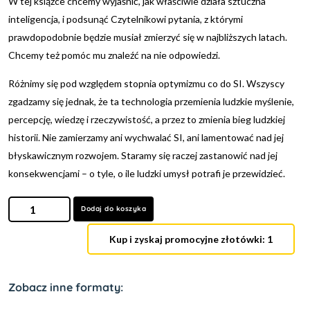
W tej książce chcemy wyjaśnić, jak właściwie działa sztuczna
inteligencja, i podsunąć Czytelnikowi pytania, z którymi
prawdopodobnie będzie musiał zmierzyć się w najbliższych latach.
Chcemy też pomóc mu znaleźć na nie odpowiedzi.
Różnimy się pod względem stopnia optymizmu co do SI. Wszyscy
zgadzamy się jednak, że ta technologia przemienia ludzkie myślenie,
percepcję, wiedzę i rzeczywistość, a przez to zmienia bieg ludzkiej
historii. Nie zamierzamy ani wychwalać SI, ani lamentować nad jej
błyskawicznym rozwojem. Staramy się raczej zastanowić nad jej
konsekwencjami – o tyle, o ile ludzki umysł potrafi je przewidzieć.
Dodaj do koszyka
Kup i zyskaj promocyjne złotówki: 1
Zobacz inne formaty: