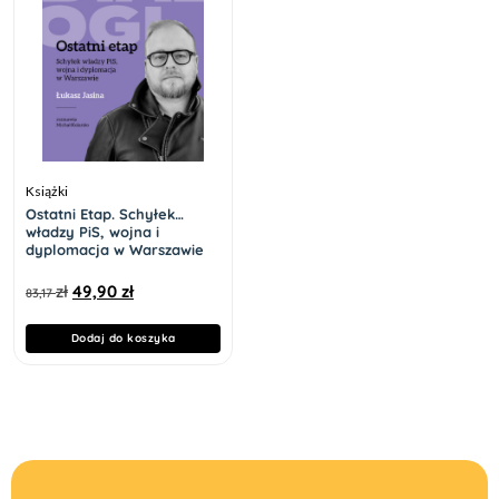
Książki
Ostatni Etap. Schyłek
władzy PiS, wojna i
dyplomacja w Warszawie
zł
49,90
zł
83,17
Dodaj do koszyka