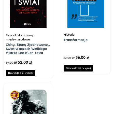
Historia
Geopolityka i sprawy
międzynarodowe
Transformacja
Chiny, Stany Zjednoczone i
Świat w oczach Wielkiego
Mistrza Lee Kuan Yewa
zł
56,00
zł
62,00
zł
52,00
zł
59,00
Dowiedz się więcej
Dowiedz się więcej