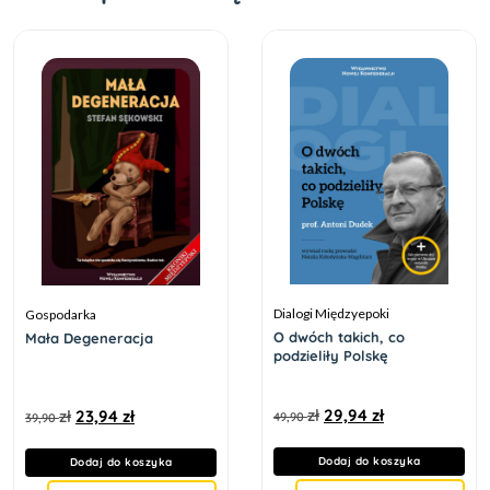
Dialogi Międzyepoki
Gospodarka
O dwóch takich, co
Mała Degeneracja
podzieliły Polskę
zł
29,94
zł
zł
23,94
zł
49,90
39,90
Dodaj do koszyka
Dodaj do koszyka