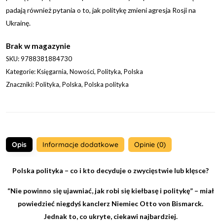
padają również pytania o to, jak politykę zmieni agresja Rosji na
Ukrainę.
Brak w magazynie
SKU:
9788381884730
Kategorie:
Księgarnia
,
Nowości
,
Polityka
,
Polska
Znaczniki:
Polityka
,
Polska
,
Polska polityka
Opis
Informacje dodatkowe
Opinie (0)
Polska polityka – co i kto decyduje o zwycięstwie lub klęsce?
“Nie powinno się ujawniać, jak robi się kiełbasę i politykę” – miał
powiedzieć niegdyś kanclerz Niemiec Otto von Bismarck.
Jednak to, co ukryte, ciekawi najbardziej.