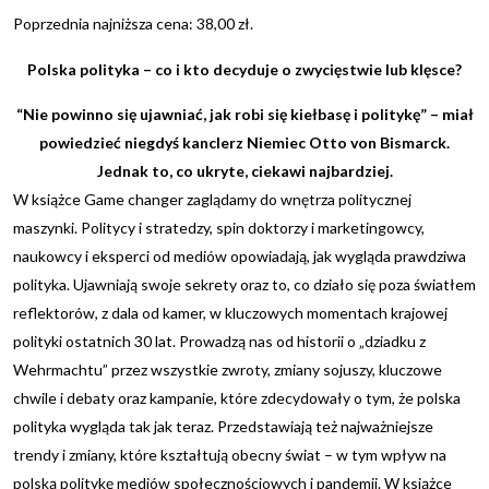
Poprzednia najniższa cena:
38,00
zł
.
Polska polityka – co i kto decyduje o zwycięstwie lub klęsce?
“Nie powinno się ujawniać, jak robi się kiełbasę i politykę” – miał
powiedzieć niegdyś kanclerz Niemiec Otto von Bismarck.
Jednak to, co ukryte, ciekawi najbardziej.
W książce
Game changer
zaglądamy do wnętrza politycznej
maszynki. Politycy i stratedzy, spin doktorzy i marketingowcy,
naukowcy i eksperci od mediów opowiadają, jak wygląda prawdziwa
polityka. Ujawniają swoje sekrety oraz to, co działo się poza światłem
reflektorów, z dala od kamer, w kluczowych momentach krajowej
polityki ostatnich 30 lat. Prowadzą nas od historii o „dziadku z
Wehrmachtu” przez wszystkie zwroty, zmiany sojuszy, kluczowe
chwile i debaty oraz kampanie, które zdecydowały o tym, że polska
polityka wygląda tak jak teraz. Przedstawiają też najważniejsze
trendy i zmiany, które kształtują obecny świat – w tym wpływ na
polską politykę mediów społecznościowych i pandemii. W książce