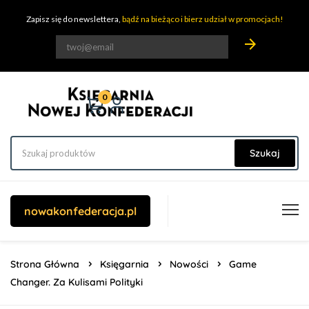
Zapisz się do newslettera,
bądź na bieżąco i bierz udział w promocjach!
arrow_forward
0
Szukaj
nowakonfederacja.pl
Strona Główna
Księgarnia
Nowości
Game
Changer. Za Kulisami Polityki