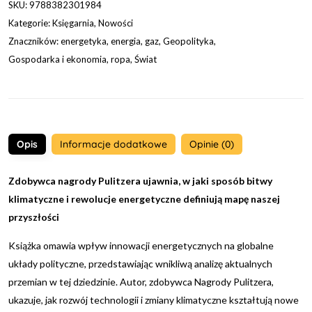
SKU:
9788382301984
Kategorie:
Księgarnia
,
Nowości
Znaczników:
energetyka
,
energia
,
gaz
,
Geopolityka
,
Gospodarka i ekonomia
,
ropa
,
Świat
Opis
Informacje dodatkowe
Opinie (0)
Zdobywca nagrody Pulitzera ujawnia, w jaki sposób bitwy
klimatyczne i rewolucje energetyczne definiują mapę naszej
przyszłości
Książka omawia wpływ innowacji energetycznych na globalne
układy polityczne, przedstawiając wnikliwą analizę aktualnych
przemian w tej dziedzinie. Autor, zdobywca Nagrody Pulitzera,
ukazuje, jak rozwój technologii i zmiany klimatyczne kształtują nowe