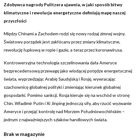
Zdobywca nagrody Pulitzera ujawnia, w jaki sposób bitwy
klimatyczne i rewolucje energetyczne definiują mapę naszej
przyszłości
Między Chinami a Zachodem rodzi się nowy rodzaj zimnej wojny.
Światowy porządek jest zakłócany przez zmiany klimatyczne,
rewolucję łupkową w ropie i gazie, a teraz przez koronawirusa.
Kontrowersyjna technologia szczelinowania dała Ameryce
bezprecedensową przewagę jako wiodącej potędze energetycznej
świata, wyprzedzając Arabię Saudyjską i Rosję, wywracając
szachownicę globalnej polityki i zmieniając kierunek globalnej
gospodarki. Pomimo sankcji, Rosja kieruje się na wschód w stronę
Chin. Władimir Putin i Xi Jinping jednoczą siły, aby rzucić wyzwanie
Ameryce i przejąć kontrolę nad Morzem Południowochińskim –
jednym z najważniejszych szlaków handlowych świata.
Brak w magazynie