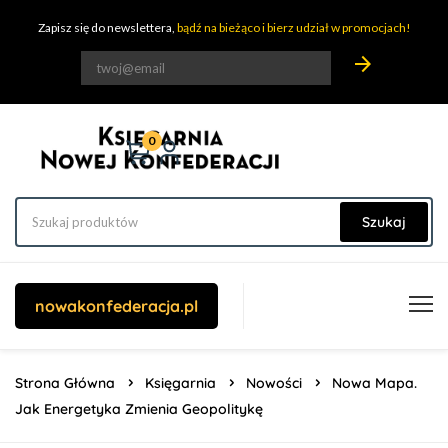
Zapisz się do newslettera,
bądź na bieżąco i bierz udział w promocjach!
arrow_forward
0
Szukaj
nowakonfederacja.pl
Strona Główna
Księgarnia
Nowości
Nowa Mapa.
Jak Energetyka Zmienia Geopolitykę