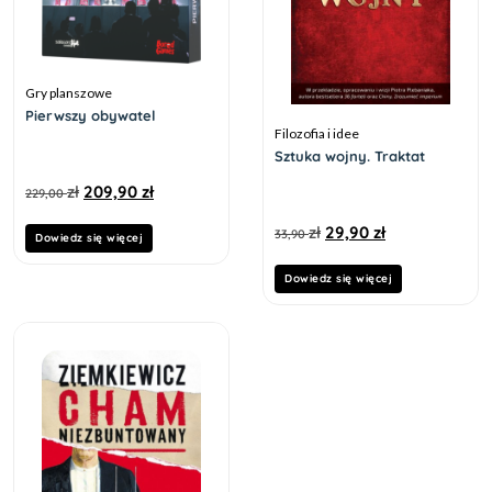
Gry planszowe
Pierwszy obywatel
Filozofia i idee
Sztuka wojny. Traktat
zł
209,90
zł
229,00
zł
29,90
zł
33,90
Dowiedz się więcej
Dowiedz się więcej