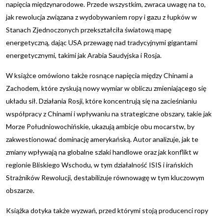
napięcia międzynarodowe. Przede wszystkim, zwraca uwagę na to,
jak rewolucja związana z wydobywaniem ropy i gazu z łupków w
Stanach Zjednoczonych przekształciła światową mapę
energetyczną, dając USA przewagę nad tradycyjnymi gigantami
energetycznymi, takimi jak Arabia Saudyjska i Rosja.
W książce omówiono także rosnące napięcia między Chinami a
Zachodem, które zyskują nowy wymiar w obliczu zmieniającego się
układu sił. Działania Rosji, które koncentrują się na zacieśnianiu
współpracy z Chinami i wpływaniu na strategiczne obszary, takie jak
Morze Południowochińskie, ukazują ambicje obu mocarstw, by
zakwestionować dominację amerykańską. Autor analizuje, jak te
zmiany wpływają na globalne szlaki handlowe oraz jak konflikt w
regionie Bliskiego Wschodu, w tym działalność ISIS i irańskich
Strażników Rewolucji, destabilizuje równowagę w tym kluczowym
obszarze.
Książka dotyka także wyzwań, przed którymi stoją producenci ropy