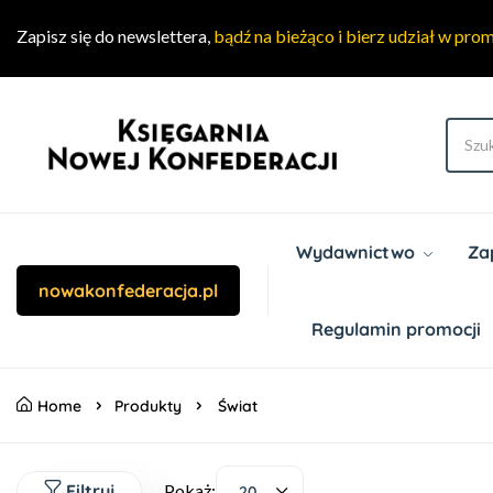
Zapisz się do newslettera,
bądź na bieżąco i bierz udział w pro
Wydawnictwo
Za
nowakonfederacja.pl
Regulamin promocji
Home
Produkty
Świat
Filtruj
Pokaż:
20