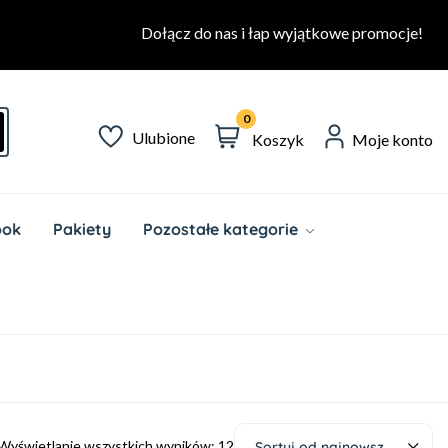
Dołącz do nas i łap wyjątkowe promocje!
0
Ulubione
Koszyk
Moje konto
ook
Pakiety
Pozostałe kategorie
Wyświetlanie wszystkich wyników: 12
Sortuj od najnowszych