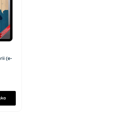
ii (e-
yka