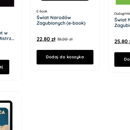
E-book
Dialogi M
Świat Narodów
Świat
Zagubionych (e-book)
Zagub
at w
Mistrza
22,80
zł
38,00
zł
25,80
Dodaj do koszyka
Do
ej