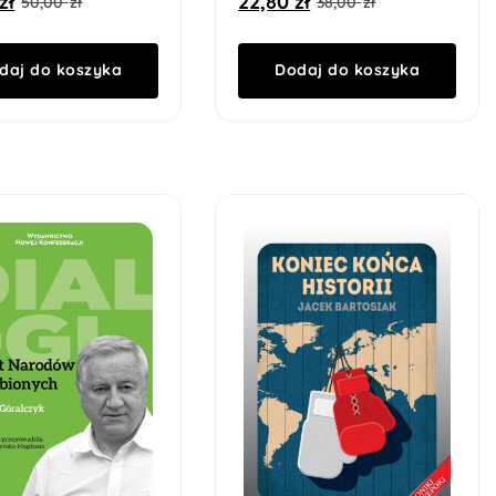
zł
22,80
zł
50,00
zł
38,00
zł
daj do koszyka
Dodaj do koszyka