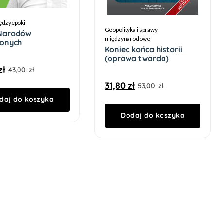
iędzyepoki
Geopolityka i sprawy
 Narodów
międzynarodowe
ionych
Koniec końca historii
(oprawa twarda)
zł
43,00
zł
31,80
zł
53,00
zł
daj do koszyka
Dodaj do koszyka