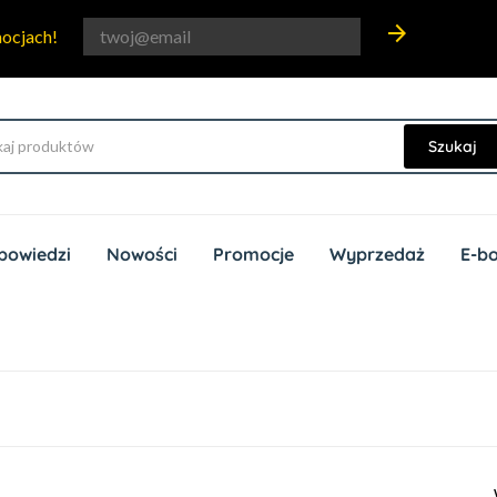
arrow_forward
mocjach!
Szukaj
powiedzi
Nowości
Promocje
Wyprzedaż
E-b