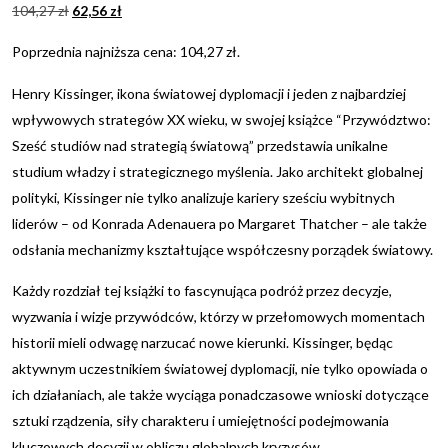
104,27
zł
62,56
zł
Poprzednia najniższa cena:
104,27
zł
.
Henry Kissinger, ikona światowej dyplomacji i jeden z najbardziej
wpływowych strategów XX wieku, w swojej książce “Przywództwo:
Sześć studiów nad strategią światową” przedstawia unikalne
studium władzy i strategicznego myślenia. Jako architekt globalnej
polityki, Kissinger nie tylko analizuje kariery sześciu wybitnych
liderów – od Konrada Adenauera po Margaret Thatcher – ale także
odsłania mechanizmy kształtujące współczesny porządek światowy.
Każdy rozdział tej książki to fascynująca podróż przez decyzje,
wyzwania i wizje przywódców, którzy w przełomowych momentach
historii mieli odwagę narzucać nowe kierunki. Kissinger, będąc
aktywnym uczestnikiem światowej dyplomacji, nie tylko opowiada o
ich działaniach, ale także wyciąga ponadczasowe wnioski dotyczące
sztuki rządzenia, siły charakteru i umiejętności podejmowania
kluczowych decyzji w obliczu globalnych kryzysów.