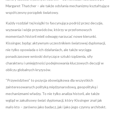
Margaret Thatcher – ale także odsłania mechanizmy kształtujące
współczesny porządek światowy.
Każdy rozdział tej książki to fascynująca podróż przez decyzje,
wyzwania i wizje przywódców, którzy w przełomowych
momentach historii mieli odwagę narzucać nowe kierunki.
Kissinger, będąc aktywnym uczestnikiem światowej dyplomacji,
nie tylko opowiada o ich działaniach, ale także wyciąga
ponadczasowe wnioski dotyczące sztuki rządzenia, siły
charakteru i umiejętności podejmowania kluczowych decyzji w
obliczu globalnych kryzysów.
“Przywództwo” to pozycja obowiązkowa dla wszystkich
zainteresowanych polityką międzynarodową, geopolityką i
mechanizmami władzy. To nie tylko analiza historii, ale także
wgląd w zakulisowy świat dyplomacji, który Kissinger znał jak
mało kto – zarówno jako badacz, jak i jako jego czynny architekt.