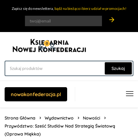
Zapisz się do newslettera,
bądź na bieżąco i bierz udział w promocjach!
arrow_forward
0
Szukaj
nowakonfederacja.pl
Strona Główna
Wydawnictwo
Nowości
Przywództwo: Sześć Studiów Nad Strategią Światową
(oprawa Miękka)