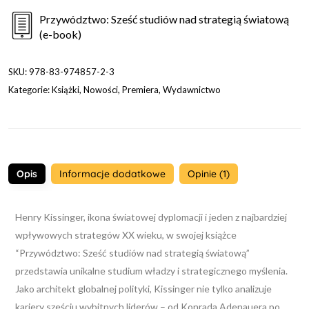
Przywództwo: Sześć studiów nad strategią światową
(e-book)
SKU:
978-83-974857-2-3
Kategorie:
Książki
,
Nowości
,
Premiera
,
Wydawnictwo
Opis
Informacje dodatkowe
Opinie (1)
Henry Kissinger, ikona światowej dyplomacji i jeden z najbardziej
wpływowych strategów XX wieku, w swojej książce
“Przywództwo: Sześć studiów nad strategią światową”
przedstawia unikalne studium władzy i strategicznego myślenia.
Jako architekt globalnej polityki, Kissinger nie tylko analizuje
kariery sześciu wybitnych liderów – od Konrada Adenauera po