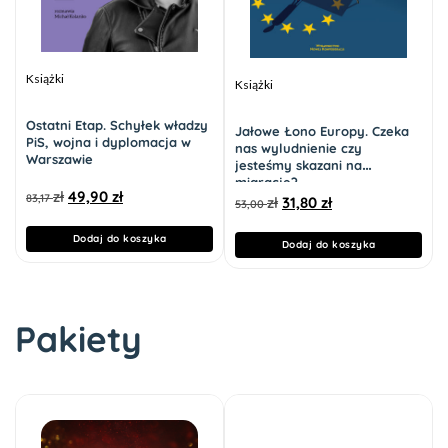
Książki
Książki
Ostatni Etap. Schyłek władzy
Jałowe Łono Europy. Czeka
PiS, wojna i dyplomacja w
nas wyludnienie czy
Warszawie
jesteśmy skazani na
migrację?
zł
49,90
zł
83,17
zł
31,80
zł
53,00
Dodaj do koszyka
Dodaj do koszyka
Pakiety