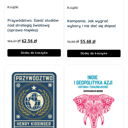
Książki
Książki
Przywództwo: Sześć studiów
Kampania. Jak wygrać
nad strategią światową
wybory i nie dać się złapać
(oprawa miękka)
zł
62,56
zł
zł
55,68
zł
104,27
92,80
Dodaj do koszyka
Dodaj do koszyka