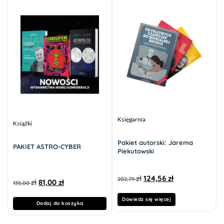
Księgarnia
Książki
Pakiet autorski: Jarema
PAKIET ASTRO-CYBER
Piekutowski
zł
124,56
zł
202,79
zł
81,00
zł
135,00
Dowiedz się więcej
Dodaj do koszyka