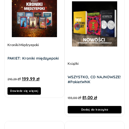
Kroniki Międzyepoki
PAKIET: Kroniki międzyepoki
Książki
WSZYSTKO, CO NAJNOWSZE!
zł
199,99
zł
210,28
#PakietWNK
Dowiedz się więcej
zł
81,00
zł
135,00
Dodaj do koszyka