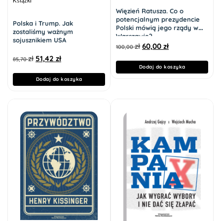
Książki
Więzień Ratusza. Co o
potencjalnym prezydencie
Polska i Trump. Jak
Polski mówią jego rządy w
zostaliśmy ważnym
Warszawie?
sojusznikiem USA
zł
60,00
zł
100,00
zł
51,42
zł
85,70
Dodaj do koszyka
Dodaj do koszyka