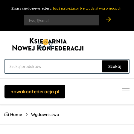
Zapisz się do newslettera,
bądź na bieżąco i bierz udział w promocjach!
arrow_forward
0
Szukaj
nowakonfederacja.pl
Home
Wydawnictwo